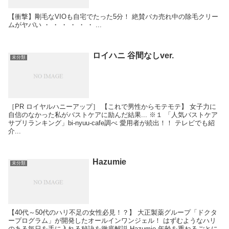
【衝撃】剛毛なVIOも自宅でたった5分！ 絶賛バカ売れ中の除毛クリー
ムがヤバい ・ ・ ・ ・ ・ ・ ...
ロイハニ 谷間なしver.
未分類
［PR ロイヤルハニーアップ］ 【これで男性からモテモテ】 女子力に
自信のなかった私がバストケアに励んだ結果... ※１ 「人気バストケア
サプリランキング」bi-nyuu-cafe調べ 愛用者が続出！！ テレビでも紹
介...
Hazumie
未分類
【40代～50代のハリ不足の女性必見！？】 大正製薬グループ「ドクタ
ープログラム」が開発したオールインワンジェル！ はずむようなハリ
のある毎日を手に入れる秘訣を徹底解説 Hazumie 年齢を重ねるごとに