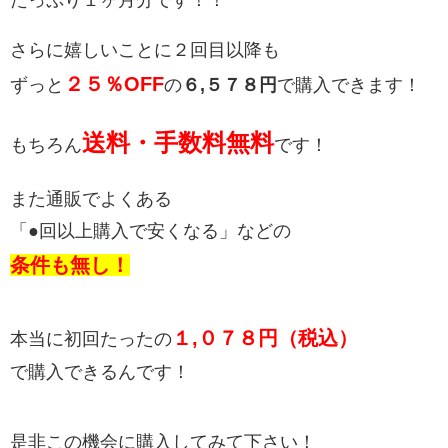
さらに嬉しいことに２回目以降も
２５％OFF
ずっと
の
６,５７８円
で購入できます！
送料・手数料無料
もちろん
です！
また通販でよくある
「●回以上購入で安くなる」などの
条件も無し！
１,０７８円（税込）
本当に初回たったの
で購入
できるんです！
是非この機会に購入してみて下さい！