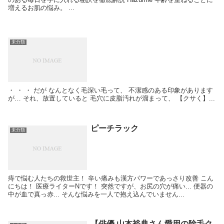
増えるお肌の悩み。 ...
未分類
・ ・ ・ だが なんとなく毛深い毛って、 不潔感のある印象があります
が… それ、放置していると 毛穴に皮脂汚れが溜まって、 【クサく】...
ピーチラック
未分類
痔で悩む人たちの救世主！ 辛い痛みも漢方パワーであっさり改善 こん
にちは！ 医療ライターNです！ 突然ですが、お尻の穴が痛い... 便器の
中が血で真っ赤... そんな悩みを一人で抱え込んでいません...
【俳優 山本裕典さん愛用の除毛ク