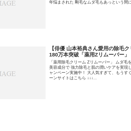
年悩まされた 剛毛なムダ毛もあっという間にキ
【俳優 山本裕典さん愛用の除毛
180万本突破「薬用Zリムーバー」
「薬用除毛クリーム Zリムーバー」 ムダ毛
美容成分で 強力除毛と肌の潤いケアを実現し
ャンペーン実施中！ 大人気すぎて、もうす
ーンサイトはこちら ↓↓↓...